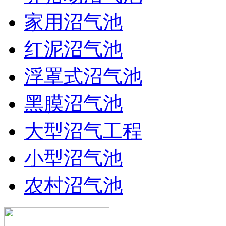
家用沼气池
红泥沼气池
浮罩式沼气池
黑膜沼气池
大型沼气工程
小型沼气池
农村沼气池