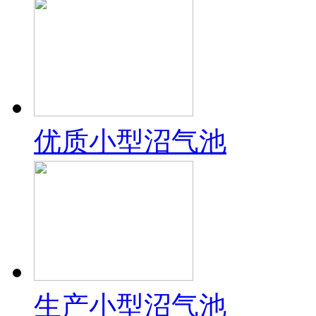
优质小型沼气池
生产小型沼气池