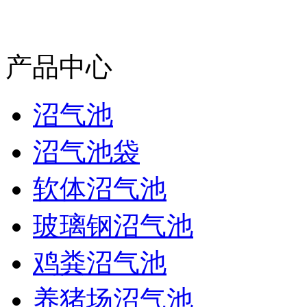
产品中心
沼气池
沼气池袋
软体沼气池
玻璃钢沼气池
鸡粪沼气池
养猪场沼气池