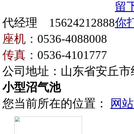
代经理 15624212888
座机：
0536-4088008
传真：
0536-4101777
公司地址：山东省安丘市
小型沼气池
您当前所在的位置：
网站