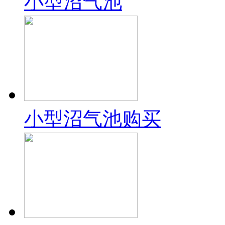
小型沼气池
小型沼气池购买