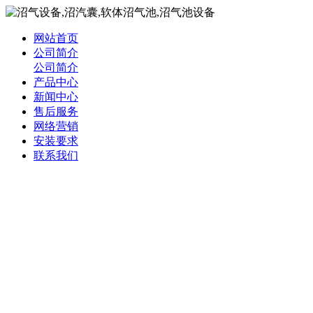
网站首页
公司简介
公司简介
产品中心
新闻中心
售后服务
网络营销
安装要求
联系我们