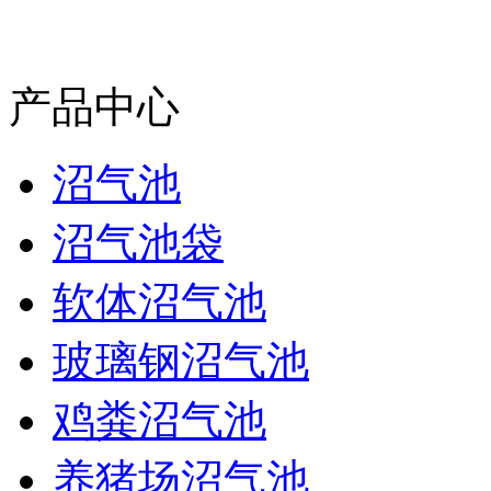
产品中心
沼气池
沼气池袋
软体沼气池
玻璃钢沼气池
鸡粪沼气池
养猪场沼气池