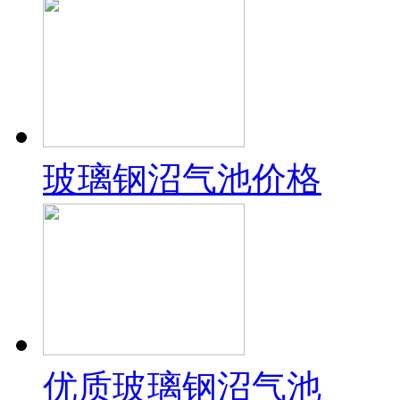
玻璃钢沼气池价格
优质玻璃钢沼气池