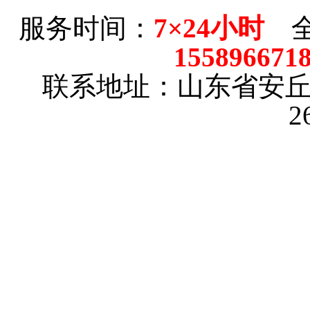
服务时间：
7×24小时
全
15589667
联系地址：山东省安
2