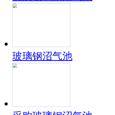
玻璃钢沼气池