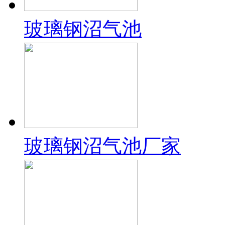
玻璃钢沼气池
玻璃钢沼气池厂家