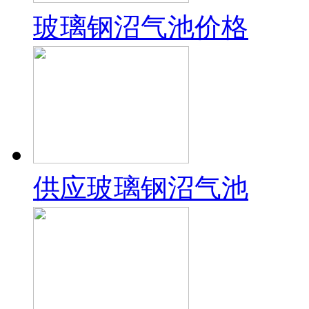
玻璃钢沼气池价格
供应玻璃钢沼气池