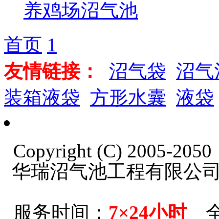
养鸡场沼气池
首页
1
友情链接：
沼气袋
沼气
装箱液袋
方形水囊
液袋
Copyright (C) 2005-20
华瑞沼气池工程有限公
服务时间：
7×24小时
全