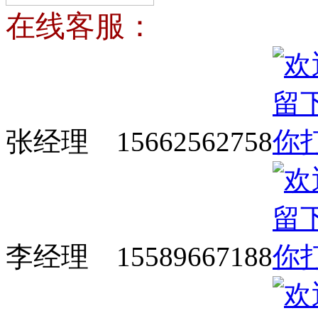
在线客服：
张经理 15662562758
李经理 15589667188