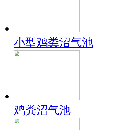
小型鸡粪沼气池
鸡粪沼气池