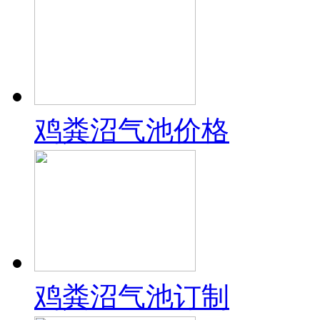
鸡粪沼气池价格
鸡粪沼气池订制