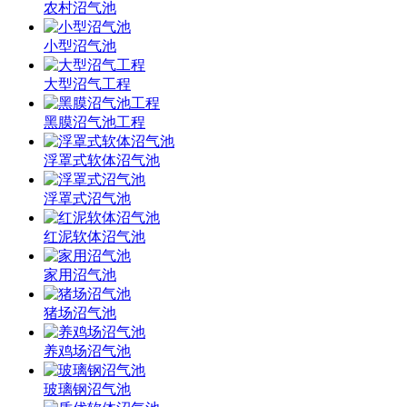
农村沼气池
小型沼气池
大型沼气工程
黑膜沼气池工程
浮罩式软体沼气池
浮罩式沼气池
红泥软体沼气池
家用沼气池
猪场沼气池
养鸡场沼气池
玻璃钢沼气池