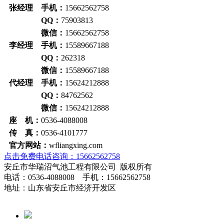
张经理 手机：
15662562758
QQ：
75903813
微信：
15662562758
李经理 手机：
15589667188
QQ：
262318
微信：
15589667188
代经理 手机：
15624212888
QQ：
84762562
微信：
15624212888
座 机：
0536-4088008
传 真：
0536-4101777
官方网站：
wfliangxing.com
点击免费电话咨询：15662562758
安丘市华瑞沼气池工程有限公司 版权所有
电话：0536-4088008 手机：15662562758
地址：山东省安丘市经济开发区