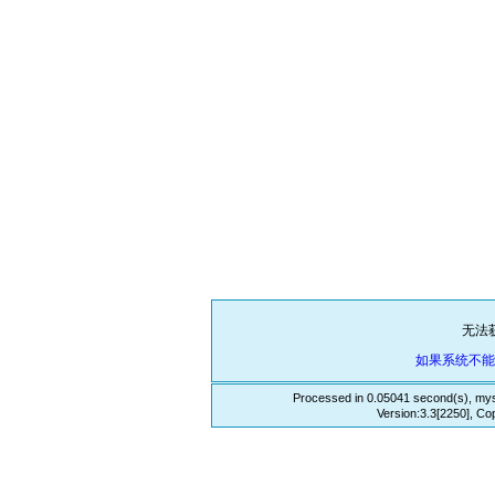
无法
如果系统不
Processed in 0.05041 second(s), mys
Version:3.3[2250], Co