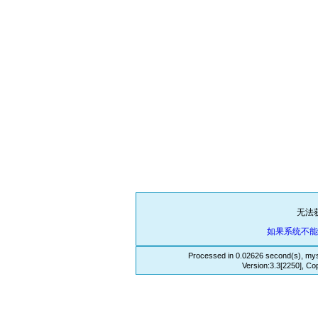
无法
如果系统不
Processed in 0.02626 second(s), mys
Version:3.3[2250], Co