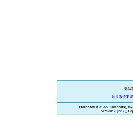
无法
如果系统不
Processed in 0.03273 second(s), mys
Version:3.3[2250], Co